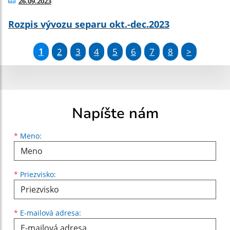
26.09.2023
Rozpis vývozu separu okt.-dec.2023
1
2
3
4
5
6
7
8
>
Napíšte nám
Meno
Priezvisko
E-mailová adresa
*
Meno:
*
Priezvisko:
*
E-mailová adresa: