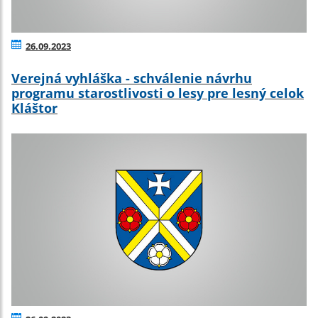
26.09.2023
Verejná vyhláška - schválenie návrhu
programu starostlivosti o lesy pre lesný celok
Kláštor