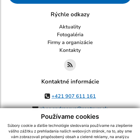
Rýchle odkazy
Aktuality
Fotogaléria
Firmy a organizácie
Kontakty
Kontaktné informácie
+421 907 611 161
obec.ondrasova@centrum.sk
Používame cookies
Súbory cookie a ďalšie technológie sledovania používame na zlepšenie
vášho zážitku z prehliadania našich webových stránok, na to, aby sme
využite možnosť získavania aktuálnych informácií s využitím RSS
,
vám zobrazovali prispôsobený obsah a cielené reklamy, na analýzu