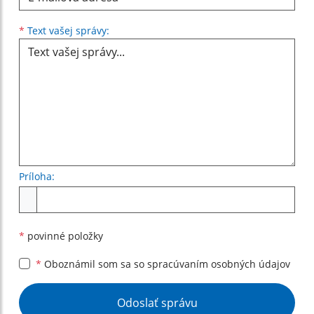
Text vašej správy...
*
Text vašej správy:
Príloha:
Príloha
*
povinné položky
*
Oboznámil som sa so
spracúvaním osobných údajov
Google reCaptcha Response
Odoslať správu