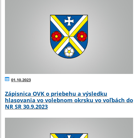
01.10.2023
Zápisnica OVK o priebehu a výsledku
hlasovania vo volebnom okrsku vo voľbách do
NR SR 30.9.2023