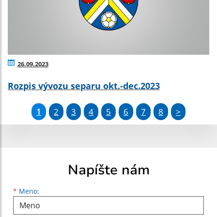
26.09.2023
Rozpis vývozu separu okt.-dec.2023
1
2
3
4
5
6
7
8
>
Napíšte nám
Meno
Priezvisko
E-mailová adresa
*
Meno: