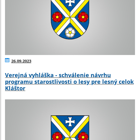
26.09.2023
Verejná vyhláška - schválenie návrhu
programu starostlivosti o lesy pre lesný celok
Kláštor