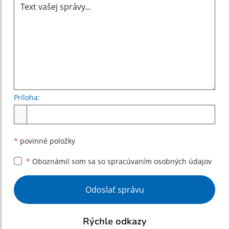
Príloha:
Príloha
*
povinné položky
*
Oboznámil som sa so
spracúvaním osobných údajov
Google reCaptcha Response
Odoslať správu
Rýchle odkazy