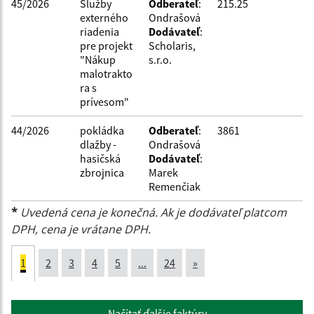
45/2026
Služby
Odberateľ
:
215.25
externého
Ondrašová
riadenia
Dodávateľ
:
pre projekt
Scholaris,
"Nákup
s.r.o.
malotrakto
ra s
prívesom"
44/2026
pokládka
Odberateľ
:
3861
dlažby -
Ondrašová
hasičská
Dodávateľ
:
zbrojnica
Marek
Remenčiak
*
Uvedená cena je konečná. Ak je dodávateľ platcom
DPH, cena je vrátane DPH.
1
2
3
4
5
...
24
»
Načítať ďalšie faktúry