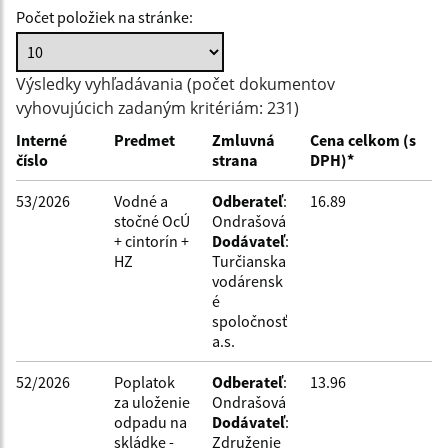
Počet položiek na stránke:
Hľadať v:
Výsledky vyhľadávania (počet dokumentov
vyhovujúcich zadaným kritériám: 231)
Typ dátumu:
Interné
Predmet
Zmluvná
Cena celkom (s
číslo
strana
DPH)*
Dátum od:
53/2026
Vodné a
Odberateľ
:
16.89
stočné OcÚ
Ondrašová
+ cintorín +
Dodávateľ
:
Dátum do:
HZ
Turčianska
vodárensk
é
Suma od:
spoločnosť
a.s.
52/2026
Poplatok
Odberateľ
:
13.96
Suma do:
za uloženie
Ondrašová
odpadu na
Dodávateľ
:
skládke -
Združenie