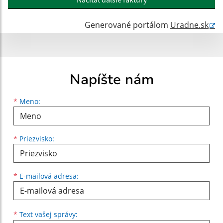
Generované portálom
Uradne.sk
Napíšte nám
Meno
Priezvisko
E-mailová adresa
*
Meno:
*
Priezvisko:
*
E-mailová adresa:
Text vašej správy...
*
Text vašej správy: