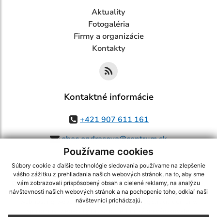
Aktuality
Fotogaléria
Firmy a organizácie
Kontakty
Kontaktné informácie
+421 907 611 161
obec.ondrasova@centrum.sk
Používame cookies
Súbory cookie a ďalšie technológie sledovania používame na zlepšenie
vášho zážitku z prehliadania našich webových stránok, na to, aby sme
využite možnosť získavania aktuálnych informácií s využitím RSS
,
vám zobrazovali prispôsobený obsah a cielené reklamy, na analýzu
CMS systém (redakčný) systém ECHELON 2,
Mapa stránok
,
web portál
,
návštevnosti našich webových stránok a na pochopenie toho, odkiaľ naši
návštevníci prichádzajú.
webhosting
,
webex.digital, s.r.o.
,
domény
,
registrácia domény
,
spoločnosť webex.digital, s.r.o.
,
technický prevádzkovateľ