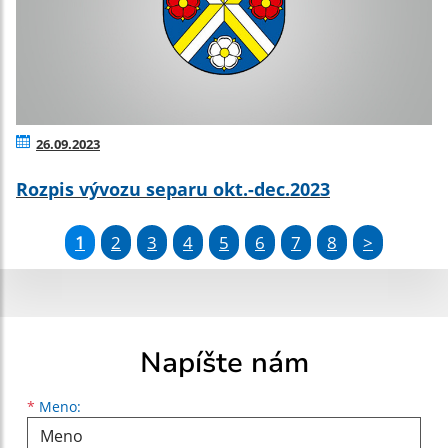
26.09.2023
Rozpis vývozu separu okt.-dec.2023
1
2
3
4
5
6
7
8
>
Napíšte nám
Meno
Priezvisko
E-mailová adresa
*
Meno: