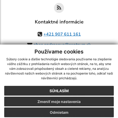
Kontaktné informácie
+421 907 611 161
obec.ondrasova@centrum.sk
Používame cookies
Súbory cookie a ďalšie technológie sledovania používame na zlepšenie
vášho zážitku z prehliadania našich webových stránok, na to, aby sme
využite možnosť získavania aktuálnych informácií s využitím RSS
,
vám zobrazovali prispôsobený obsah a cielené reklamy, na analýzu
CMS systém (redakčný) systém ECHELON 2,
Mapa stránok
,
web portál
,
návštevnosti našich webových stránok a na pochopenie toho, odkiaľ naši
návštevníci prichádzajú.
webhosting
,
webex.digital, s.r.o.
,
domény
,
registrácia domény
,
spoločnosť webex.digital, s.r.o.
,
technický prevádzkovateľ
SÚHLASÍM
Posledná aktualizácia:
07.08.2026
Zmeniť moje nastavenia
Vytlačiť stránku
|
Vyhlásenie o prístupnosti
Autorské práva
|
Cookies
Odmietam
.
.
.
.
.
.