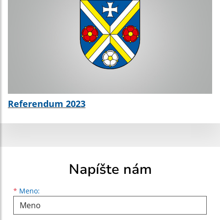
Referendum 2023
Napíšte nám
Meno
Priezvisko
E-mailová adresa
*
Meno: