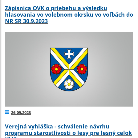
Zápisnica OVK o priebehu a výsledku
hlasovania vo volebnom okrsku vo voľbách do
NR SR 30.9.2023
26.09.2023
Verejná vyhláška - schválenie návrhu
programu starostlivosti o lesy pre lesný celok