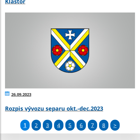
Kláštor
26.09.2023
Rozpis vývozu separu okt.-dec.2023
1
2
3
4
5
6
7
8
>