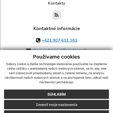
Kontakty
Kontaktné informácie
+421 907 611 161
obec.ondrasova@centrum.sk
Používame cookies
Súbory cookie a ďalšie technológie sledovania používame na zlepšenie
vášho zážitku z prehliadania našich webových stránok, na to, aby sme
využite možnosť získavania aktuálnych informácií s využitím RSS
,
vám zobrazovali prispôsobený obsah a cielené reklamy, na analýzu
návštevnosti našich webových stránok a na pochopenie toho, odkiaľ naši
CMS systém (redakčný) systém ECHELON 2,
Mapa stránok
,
web portál
,
návštevníci prichádzajú.
webhosting
,
webex.digital, s.r.o.
,
domény
,
registrácia domény
,
spoločnosť webex.digital, s.r.o.
,
technický prevádzkovateľ
SÚHLASÍM
Posledná aktualizácia:
07.08.2026
Zmeniť moje nastavenia
Vytlačiť stránku
|
Vyhlásenie o prístupnosti
Autorské práva
|
Cookies