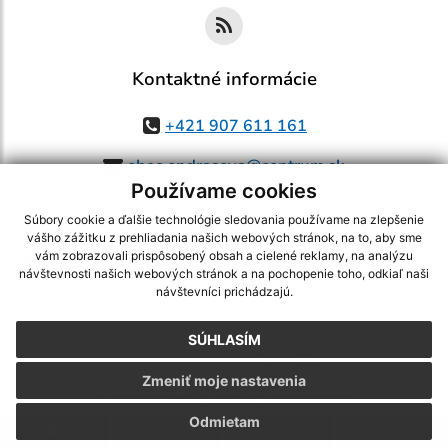
Kontaktné informácie
+421 907 611 161
obec.ondrasova@centrum.sk
Používame cookies
Súbory cookie a ďalšie technológie sledovania používame na zlepšenie
vášho zážitku z prehliadania našich webových stránok, na to, aby sme
využite možnosť získavania aktuálnych informácií s využitím RSS
,
vám zobrazovali prispôsobený obsah a cielené reklamy, na analýzu
návštevnosti našich webových stránok a na pochopenie toho, odkiaľ naši
CMS systém (redakčný) systém ECHELON 2,
Mapa stránok
,
web portál
,
návštevníci prichádzajú.
webhosting
,
webex.digital, s.r.o.
,
domény
,
registrácia domény
,
spoločnosť webex.digital, s.r.o.
,
technický prevádzkovateľ
SÚHLASÍM
Posledná aktualizácia:
05.08.2026
Zmeniť moje nastavenia
Vytlačiť stránku
|
Vyhlásenie o prístupnosti
Autorské práva
|
Cookies
Odmietam
.
.
.
.
.
.