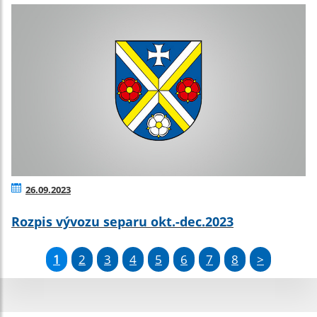
26.09.2023
Rozpis vývozu separu okt.-dec.2023
1
2
3
4
5
6
7
8
>