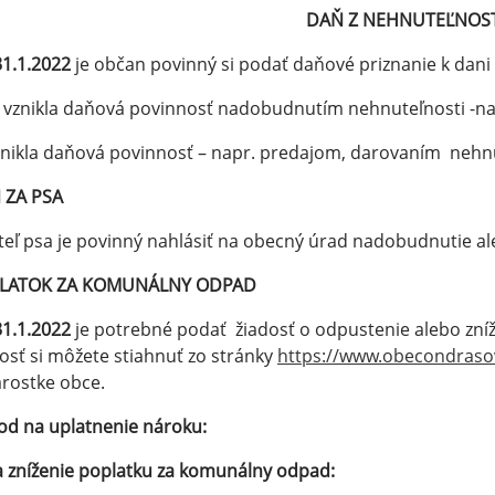
DAŇ Z NEHNUTEĽNOST
31.1.2022
je občan povinný si podať daňové priznanie k dani 
. vznikla daňová povinnosť nadobudnutím nehnuteľnosti -na
anikla daňová povinnosť – napr. predajom, darovaním nehnu
 ZA PSA
teľ psa je povinný nahlásiť na obecný úrad nadobudnutie al
LATOK ZA KOMUNÁLNY ODPAD
31.1.2022
je potrebné podať žiadosť o odpustenie alebo zní
osť si môžete stiahnuť zo stránky
https://www.obecondrasov
arostke obce.
d na uplatnenie nároku:
a zníženie poplatku za komunálny odpad: