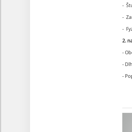
- Št
- Za
- Fy
2. n
- Ob
- Dl
- Po