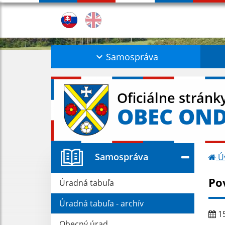
Samospráva
Oficiálne stránk
OBEC ON
Samospráva
Ú
Po
Úradná tabuľa
Úradná tabuľa - archív
15
Obecný úrad