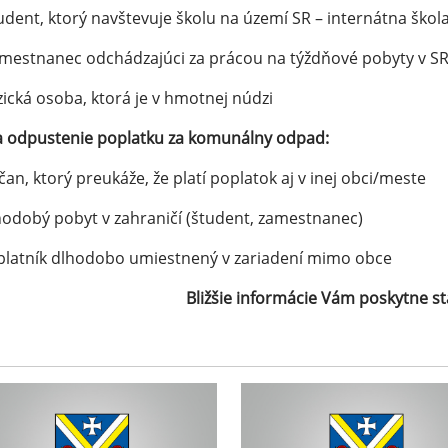
udent, ktorý navštevuje školu na území SR – internátna škol
mestnanec odchádzajúci za prácou na týždňové pobyty v S
zická osoba, ktorá je v hmotnej núdzi
a odpustenie poplatku za komunálny odpad:
čan, ktorý preukáže, že platí poplatok aj v inej obci/meste
hodobý pobyt v zahraničí (študent, zamestnanec)
platník dlhodobo umiestnený v zariadení mimo obce
Bližšie informácie Vám poskytne st