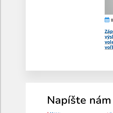
0
Záp
výs
vol
voľ
Napíšte nám