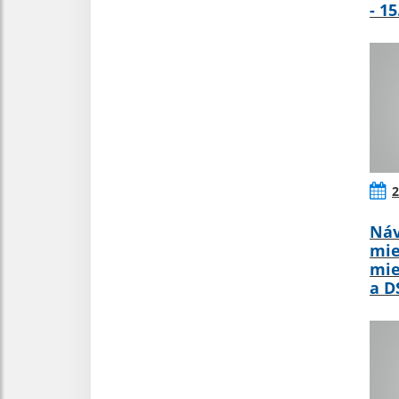
- 1
2
Náv
mie
mie
a D