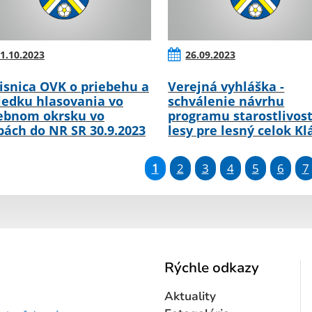
1.10.2023
26.09.2023
isnica OVK o priebehu a
Verejná vyhláška -
ledku hlasovania vo
schválenie návrhu
ebnom okrsku vo
programu starostlivost
bách do NR SR 30.9.2023
lesy pre lesný celok Kl
1
2
3
4
5
6
7
Rýchle odkazy
Aktuality