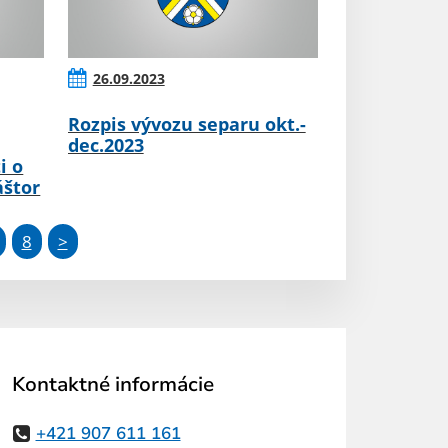
26.09.2023
Rozpis vývozu separu okt.-
dec.2023
i o
áštor
8
>
Kontaktné informácie
+421 907 611 161