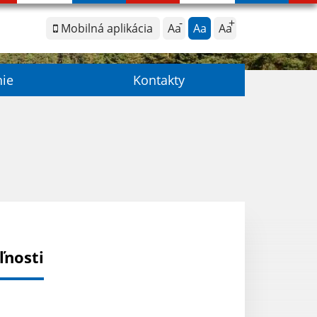
Mobilná aplikácia
Aa
Aa
Aa
nie
Kontakty
ľnosti