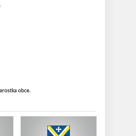
a
R
arostka obce.