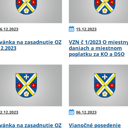
6.12.2023
15.12.2023
vánka na zasadnutie OZ
VZN č 1/2023 O miestn
12.2023
daniach a miestnom
poplatku za KO a DSO
2.12.2023
06.12.2023
vánka na zasadnutie OZ
Vianočné posedenie