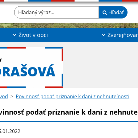
Hľadaný výraz...
Hľadať
Život v obci
Zverejňova
y
DRAŠOVÁ
vod
Povinnosť podať priznanie k dani z nehnuteľnosti
vinnosť podať priznanie k dani z nehnute
.01.2022