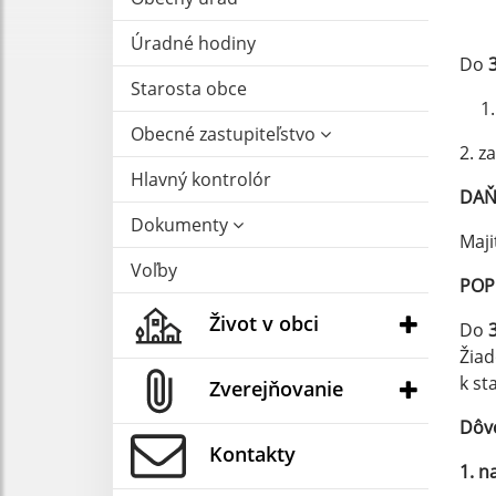
Úradné hodiny
Do
Starosta obce
1
Obecné zastupiteľstvo
2. z
Hlavný kontrolór
DAŇ
Dokumenty
Maji
Voľby
POP
Život v obci
Do
Žiad
k st
Zverejňovanie
Dôvo
Kontakty
1. n