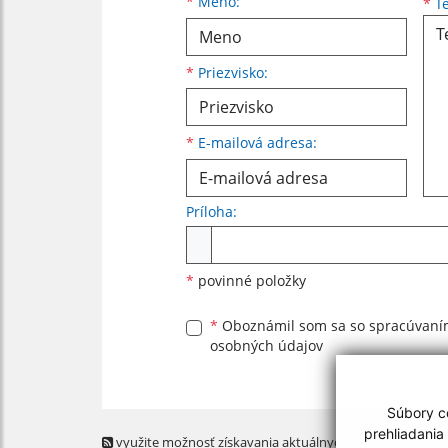
Meno
Priezvisko
E-mailová adresa
*
Meno:
*
Te
*
Priezvisko:
*
E-mailová adresa:
Príloha:
Príloha
*
povinné položky
*
Oboznámil som sa so
spracúvan
osobných údajov
Súbory co
prehliadania
využite možnosť získavania aktuálnych informácií s