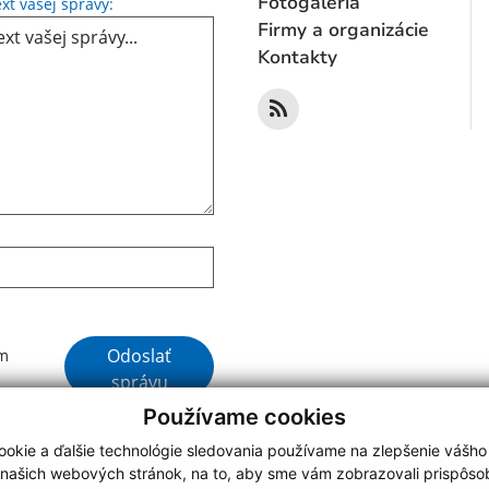
Text vašej správy...
Fotogaléria
xt vašej správy:
Firmy a organizácie
Kontakty
Google reCaptcha Response
Odoslať
ím
správu
Používame cookies
okie a ďalšie technológie sledovania používame na zlepšenie vášho
 našich webových stránok, na to, aby sme vám zobrazovali prispôs