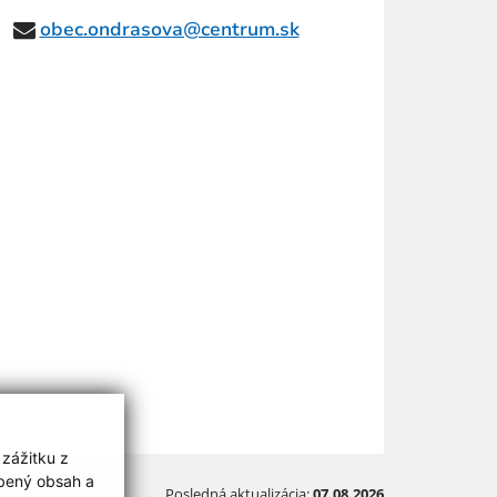
obec.ondrasova@centrum.sk
 zážitku z
obený obsah a
Posledná aktualizácia:
07.08.2026