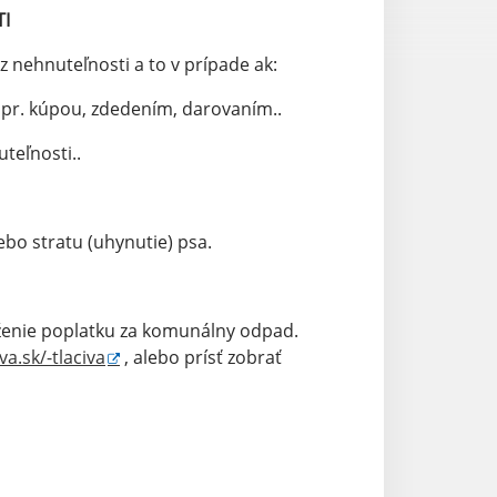
I
z nehnuteľnosti a to v prípade ak:
pr. kúpou, zdedením, darovaním..
teľnosti..
ebo stratu (uhynutie) psa.
ženie poplatku za komunálny odpad.
a.sk/-tlaciva
, alebo prísť zobrať