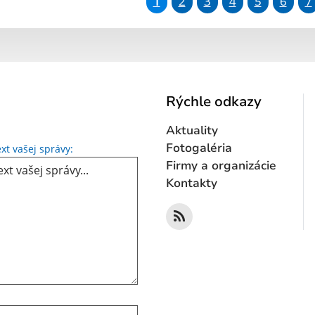
1
2
3
4
5
6
7
Rýchle odkazy
Aktuality
Text vašej správy...
Fotogaléria
xt vašej správy:
Firmy a organizácie
Kontakty