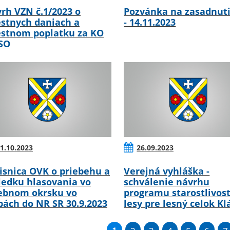
rh VZN č.1/2023 o
Pozvánka na zasadnut
stnych daniach a
- 14.11.2023
stnom poplatku za KO
SO
1.10.2023
26.09.2023
isnica OVK o priebehu a
Verejná vyhláška -
ledku hlasovania vo
schválenie návrhu
ebnom okrsku vo
programu starostlivost
bách do NR SR 30.9.2023
lesy pre lesný celok Kl