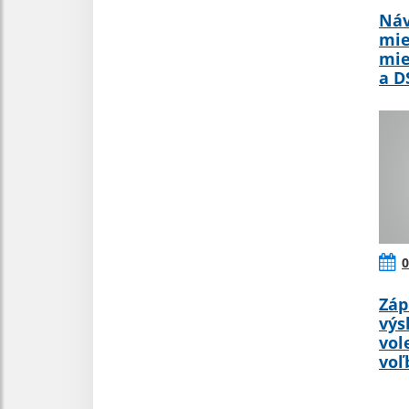
Náv
mie
mie
a D
0
Záp
výs
vol
voľ