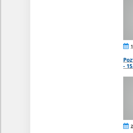
1
Poz
- 1
2