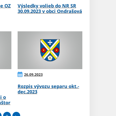
ie OZ
Výsledky volieb do NR SR
30.09.2023 v obci Ondrašová
26.09.2023
Rozpis vývozu separu okt.-
dec.2023
i o
áštor