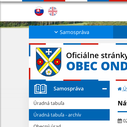
Samospráva
Oficiálne stránk
OBEC ON
Samospráva
Ú
Ná
Úradná tabuľa
Úradná tabuľa - archív
02
Obecný úrad