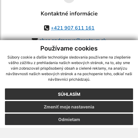
Kontaktné informácie
+421 907 611 161
obec.ondrasova@centrum.sk
Používame cookies
Súbory cookie a ďalšie technológie sledovania používame na zlepšenie
vášho zážitku z prehliadania našich webových stránok, na to, aby sme
využite možnosť získavania aktuálnych informácií s využitím RSS
,
vám zobrazovali prispôsobený obsah a cielené reklamy, na analýzu
CMS systém (redakčný) systém ECHELON 2,
Mapa stránok
,
web portál
,
návštevnosti našich webových stránok a na pochopenie toho, odkiaľ naši
návštevníci prichádzajú.
webhosting
,
webex.digital, s.r.o.
,
domény
,
registrácia domény
,
spoločnosť webex.digital, s.r.o.
,
technický prevádzkovateľ
SÚHLASÍM
Posledná aktualizácia:
05.08.2026
Zmeniť moje nastavenia
Vytlačiť stránku
|
Vyhlásenie o prístupnosti
Autorské práva
|
Cookies
Odmietam
.
.
.
.
.
.
webdesign
|