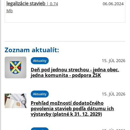
legalizácie stavieb
| 0.74
06.06.2024
Mb
Zoznam aktualít:
15. JÚL 2026
Aktuality
Deň pod jednou strechou - jedna obec,
jedna komunita - podpora ŽSK
15. JÚL 2026
Aktuality
Prehľad možností dodatočného
povolenia stavieb podľa dátumu ich
výstavby (platné k 31. 12. 2029)