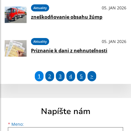
05. JAN 2026
Aktuality
zneškodňovanie obsahu žúmp
05. JAN 2026
Aktuality
Priznanie k dani z nehnuteľnosti
1
2
3
4
5
>
Napíšte nám
Meno
Priezvisko
E-mailová adresa
*
Meno: